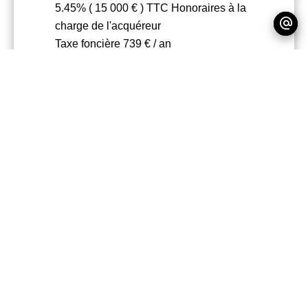
5.45% ( 15 000 € ) TTC Honoraires à la
charge de l'acquéreur
Taxe foncière
739 € / an
Charges de copropriété
1164 € / an
Nombre de lots dans la copropriété
71
Règlementation
Loi Carrez
25.04 m²
Montant estimé des dépenses annuelles
d'énergie pour un usage standard, établi
à partir des prix de l'énergie de l'année
2021 : 490€ ~ 680€
Les informations sur les risques
auxquels ce bien est exposé sont
disponibles sur le site Géorisques :
www.georisques.gouv.fr