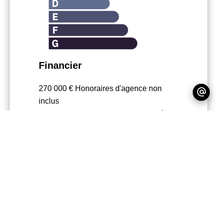
Financier
270 000 € Honoraires d'agence non
inclus
5.56% ( 15 000 € ) TTC Honoraires à la
charge de l'acquéreur
Charges de copropriété
960 € / an
Nombre de lots dans la copropriété
17
Règlementation
Loi Carrez
29.38 m²
Montant estimé des dépenses annuelles
d'énergie pour un usage standard, établi