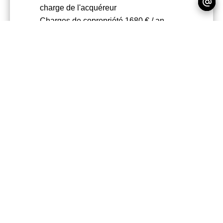
charge de l'acquéreur
Charges de copropriété
1680 € / an
Nombre de lots dans la copropriété
100
Règlementation
Loi Carrez
37,51 m²
Montant estimé des dépenses annuelles
d'énergie pour un usage standard, établi
à partir des prix de l'énergie de l'année
2021 : 790€ ~ 1090€
Les informations sur les risques
auxquels ce bien est exposé sont
disponibles sur le site Géorisques :
www.georisques.gouv.fr