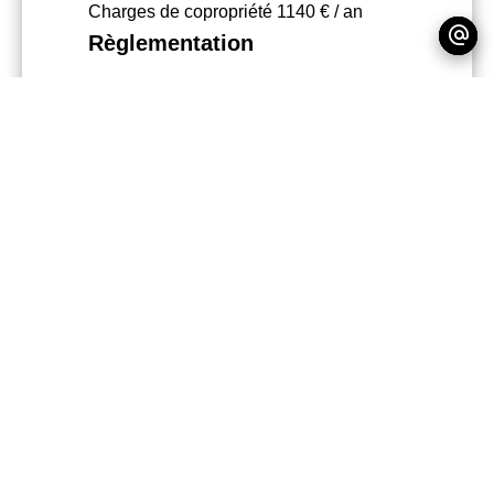
Charges de copropriété
1140 € / an
Règlementation
Montant estimé des dépenses annuelles
d'énergie pour un usage standard, établi
à partir des prix de l'énergie de l'année
2021 : 810€ ~ 1120€
+
−